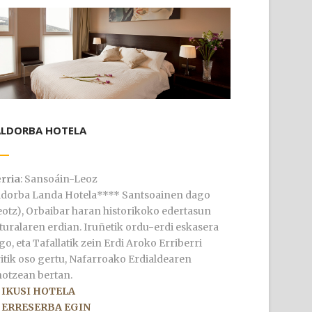
ALDORBA HOTELA
rria
: Sansoáin-Leoz
ldorba Landa Hotela**** Santsoainen dago
eotz), Orbaibar haran historikoko edertasun
turalaren erdian. Iruñetik ordu-erdi eskasera
go, eta Tafallatik zein Erdi Aroko Erriberri
ritik oso gertu, Nafarroako Erdialdearen
hotzean bertan.
 IKUSI HOTELA
 ERRESERBA EGIN