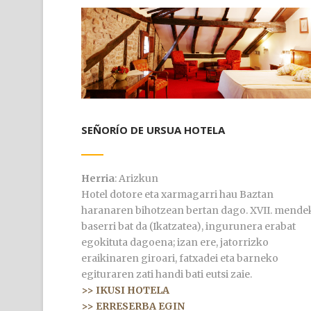
SEÑORÍO DE URSUA HOTELA
Herria
: Arizkun
Hotel dotore eta xarmagarri hau Baztan
haranaren bihotzean bertan dago. XVII. mende
baserri bat da (Ikatzatea), ingurunera erabat
egokituta dagoena; izan ere, jatorrizko
eraikinaren giroari, fatxadei eta barneko
egituraren zati handi bati eutsi zaie.
>> IKUSI HOTELA
>> ERRESERBA EGIN