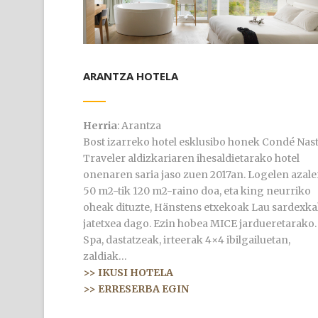
ARANTZA HOTELA
Herria
: Arantza
Bost izarreko hotel esklusibo honek Condé Nas
Traveler aldizkariaren ihesaldietarako hotel
onenaren saria jaso zuen 2017an. Logelen azale
50 m2-tik 120 m2-raino doa, eta king neurriko
oheak dituzte, Hänstens etxekoak Lau sardexk
jatetxea dago. Ezin hobea MICE jardueretarako.
Spa, dastatzeak, irteerak 4×4 ibilgailuetan,
zaldiak…
>> IKUSI HOTELA
>> ERRESERBA EGIN