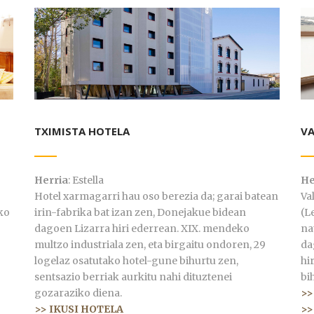
TXIMISTA HOTELA
V
Herria
: Estella
He
Hotel xarmagarri hau oso berezia da; garai batean
Va
ko
irin-fabrika bat izan zen, Donejakue bidean
(L
dagoen Lizarra hiri ederrean. XIX. mendeko
na
multzo industriala zen, eta birgaitu ondoren, 29
da
logelaz osatutako hotel-gune bihurtu zen,
hi
sentsazio berriak aurkitu nahi dituztenei
bi
gozaraziko diena.
>>
>> IKUSI HOTELA
>>