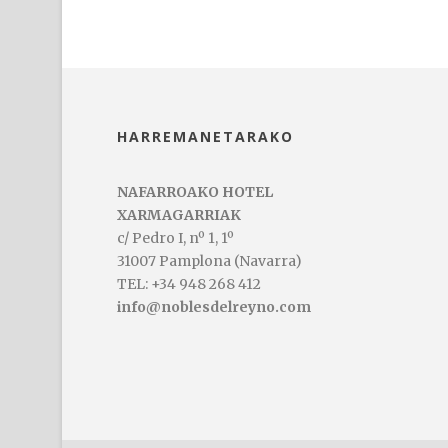
HARREMANETARAKO
NAFARROAKO HOTEL
XARMAGARRIAK
c/ Pedro I, nº 1, 1º
31007 Pamplona (Navarra)
TEL: +34 948 268 412
info@noblesdelreyno.com