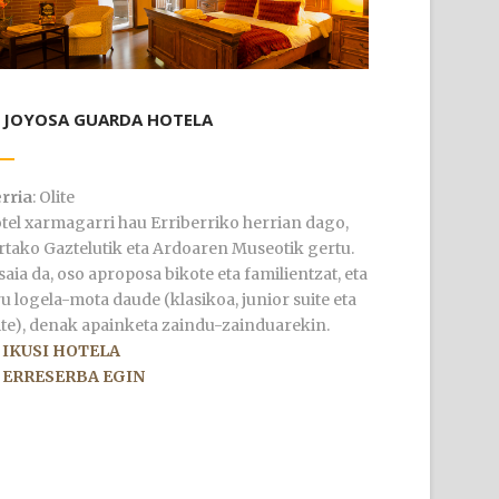
 JOYOSA GUARDA HOTELA
rria
: Olite
tel xarmagarri hau Erriberriko herrian dago,
rtako Gaztelutik eta Ardoaren Museotik gertu.
saia da, oso aproposa bikote eta familientzat, eta
ru logela-mota daude (klasikoa, junior suite eta
ite), denak apainketa zaindu-zainduarekin.
 IKUSI HOTELA
 ERRESERBA EGIN