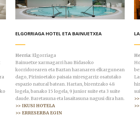
ELGORRIAGA HOTEL ETA BAINUETXEA
LA
Herria
: Elgorriaga
He
t
Bainuetxe xarmagarri hau Bidasoko
Ho
korridorearen eta Baztan haranaren elkargunean
be
ra
dago, Pirinioetako paisaia miresgarriz osatutako
La
espazio natural batean. Hartan, birentzako 48
hi
ako
logela, banako 15 logela, 9 junior suite eta 3 suite
su
daude. Baretasuna eta lasaitasuna nagusi dira han.
>>
>> IKUSI HOTELA
>>
>> ERRESERBA EGIN